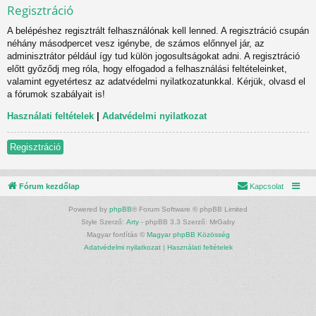
Regisztráció
A belépéshez regisztrált felhasználónak kell lenned. A regisztráció csupán
néhány másodpercet vesz igénybe, de számos előnnyel jár, az
adminisztrátor például így tud külön jogosultságokat adni. A regisztráció
előtt győződj meg róla, hogy elfogadod a felhasználási feltételeinket,
valamint egyetértesz az adatvédelmi nyilatkozatunkkal. Kérjük, olvasd el
a fórumok szabályait is!
Használati feltételek
|
Adatvédelmi nyilatkozat
Regisztráció
Fórum kezdőlap
Kapcsolat
Powered by
phpBB
® Forum Software © phpBB Limited
Style Szerző:
Arty
- phpBB 3.3 Szerző: MrGaby
Magyar fordítás ©
Magyar phpBB Közösség
Adatvédelmi nyilatkozat
|
Használati feltételek