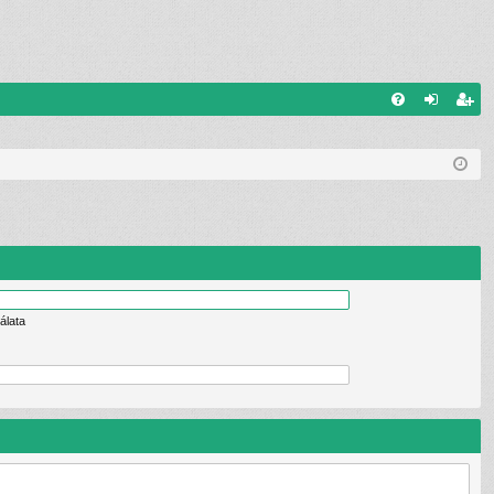
G
G
el
eg
yI
ép
is
K
és
ztr
ác
ió
álata