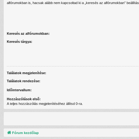
alfórumokban is, hacsak alább nem kapcsoltad ki a „keresés az alfórumokban” beállítás
Keresés az alfórumokban:
Keresés tárgya:
Találatok megjelenítése:
Találatok rendezése:
Időintervallum:
Hozzászólások első:
A teljes hozzászólás megjelenítéséhez állítsd 0-ra.
Fórum kezdőlap