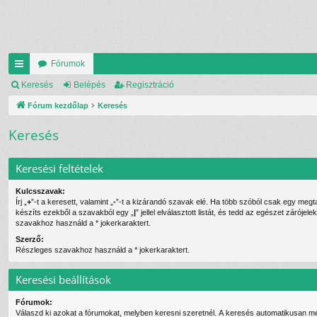
Fórumok
yo
Keresés
Belépés
Regisztráció
rs
Fórum kezdőlap
Keresés
lin
Keresés
ke
Keresési feltételek
k
Kulcsszavak:
Írj „
+
”-t a keresett, valamint „
-
”-t a kizárandó szavak elé. Ha több szóból csak egy megtalálása is elég,
készíts ezekből a szavakból egy „
|
” jellel elválasztott listát, és tedd az egészet záróje
szavakhoz használd a * jokerkaraktert.
Szerző:
Részleges szavakhoz használd a * jokerkaraktert.
Keresési beállítások
Fórumok:
Válaszd ki azokat a fórumokat, melyben keresni szeretnél. A keresés automatikusan me