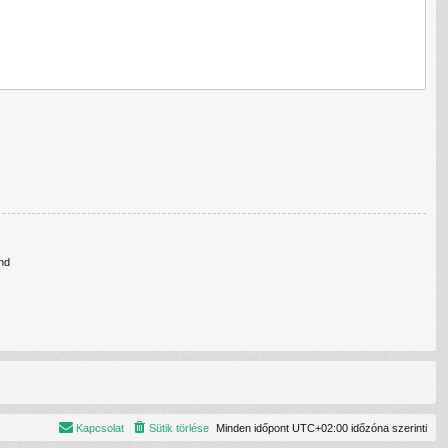
nd
Kapcsolat
Sütik törlése
Minden időpont
UTC+02:00
időzóna szerinti