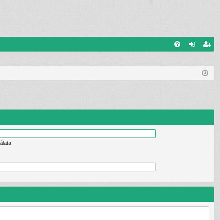
G
G
el
eg
yI
ép
is
K
és
ztr
ác
ió
álata