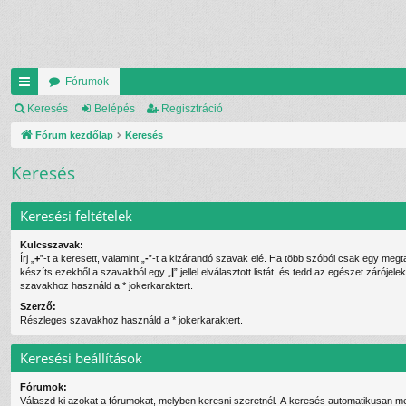
Fórumok
yo
Keresés
Belépés
Regisztráció
rs
Fórum kezdőlap
Keresés
lin
Keresés
ke
Keresési feltételek
k
Kulcsszavak:
Írj „
+
”-t a keresett, valamint „
-
”-t a kizárandó szavak elé. Ha több szóból csak egy megtalálása is elég,
készíts ezekből a szavakból egy „
|
” jellel elválasztott listát, és tedd az egészet záróje
szavakhoz használd a * jokerkaraktert.
Szerző:
Részleges szavakhoz használd a * jokerkaraktert.
Keresési beállítások
Fórumok:
Válaszd ki azokat a fórumokat, melyben keresni szeretnél. A keresés automatikusan me