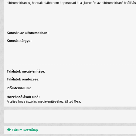
alfórumokban is, hacsak alább nem kapcsoltad ki a „keresés az alfórumokban” beállítás
Keresés az alfórumokban:
Keresés tárgya:
Találatok megjelenítése:
Találatok rendezése:
Időintervallum:
Hozzászólások első:
A teljes hozzászólás megjelenítéséhez állítsd 0-ra.
Fórum kezdőlap