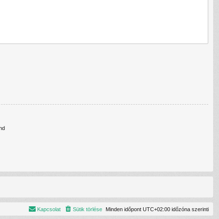
nd
Kapcsolat
Sütik törlése
Minden időpont
UTC+02:00
időzóna szerinti