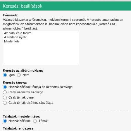
Keresési beállítások
Fórumok:
Válaszd ki azokat a fórumokat, melyben keresni szeretnél. A keresés automatikusan
megtörténik az alfórumokban is, hacsak alább nem kapcsoltad ki a „keresés az
alfórumokban” beállítást.
Keresés az alfórumokban:
Igen
Nem
Keresés tárgya:
Hozzászólások témája és üzenetek szövege
Csak üzenetek szövege
Csak témák címe
Csak témák első hozzászólása
Találatok megjelenítése:
Hozzászólások
Témák
Találatok rendezése: