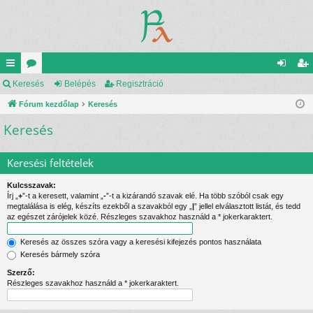
yo
Keresés
ór
Belépés
Regisztráció
el
eg
rs
Fórum kezdőlap
u
Keresés
ép
is
Keresés
lin
m
és
ztr
ke
ok
ác
Keresési feltételek
k
ió
Kulcsszavak:
Írj „
+
”-t a keresett, valamint „
-
”-t a kizárandó szavak elé. Ha több szóból csak egy
megtalálása is elég, készíts ezekből a szavakból egy „
|
” jellel elválasztott listát, és tedd
az egészet zárójelek közé. Részleges szavakhoz használd a * jokerkaraktert.
Keresés az összes szóra vagy a keresési kifejezés pontos használata
Keresés bármely szóra
Szerző:
Részleges szavakhoz használd a * jokerkaraktert.