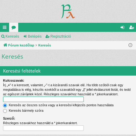
yo
Keresés
ór
Belépés
Regisztráció
el
eg
rs
Fórum kezdőlap
u
Keresés
ép
is
Keresés
lin
m
és
ztr
ke
ok
ác
Keresési feltételek
k
ió
Kulcsszavak:
Írj „
+
”-t a keresett, valamint „
-
”-t a kizárandó szavak elé. Ha több szóból csak egy
megtalálása is elég, készíts ezekből a szavakból egy „
|
” jellel elválasztott listát, és tedd
az egészet zárójelek közé. Részleges szavakhoz használd a * jokerkaraktert.
Keresés az összes szóra vagy a keresési kifejezés pontos használata
Keresés bármely szóra
Szerző:
Részleges szavakhoz használd a * jokerkaraktert.