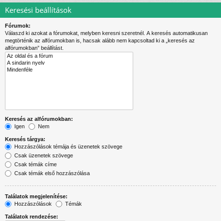
Keresési beállítások
Fórumok:
Válaszd ki azokat a fórumokat, melyben keresni szeretnél. A keresés automatikusan
megtörténik az alfórumokban is, hacsak alább nem kapcsoltad ki a „keresés az
alfórumokban” beállítást.
Keresés az alfórumokban:
Igen
Nem
Keresés tárgya:
Hozzászólások témája és üzenetek szövege
Csak üzenetek szövege
Csak témák címe
Csak témák első hozzászólása
Találatok megjelenítése:
Hozzászólások
Témák
Találatok rendezése: