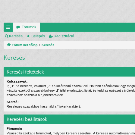
Fórumok
yo
Keresés
Belépés
Regisztráció
rs
Fórum kezdőlap
Keresés
lin
Keresés
ke
Keresési feltételek
k
Kulcsszavak:
Írj „
+
”-t a keresett, valamint „
-
”-t a kizárandó szavak elé. Ha több szóból csak egy megtalálása is elég,
készíts ezekből a szavakból egy „
|
” jellel elválasztott listát, és tedd az egészet záróje
szavakhoz használd a * jokerkaraktert.
Szerző:
Részleges szavakhoz használd a * jokerkaraktert.
Keresési beállítások
Fórumok:
Válaszd ki azokat a fórumokat, melyben keresni szeretnél. A keresés automatikusan me