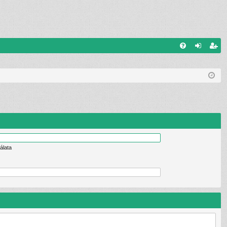
G
G
el
eg
yI
ép
is
K
és
ztr
ác
ió
álata