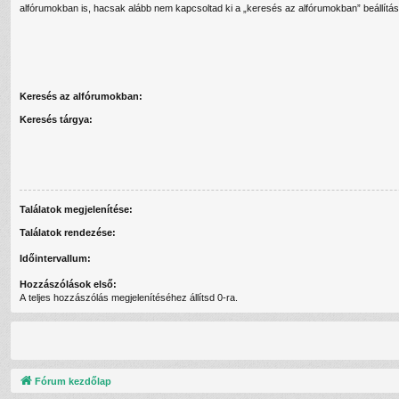
alfórumokban is, hacsak alább nem kapcsoltad ki a „keresés az alfórumokban” beállítás
Keresés az alfórumokban:
Keresés tárgya:
Találatok megjelenítése:
Találatok rendezése:
Időintervallum:
Hozzászólások első:
A teljes hozzászólás megjelenítéséhez állítsd 0-ra.
Fórum kezdőlap