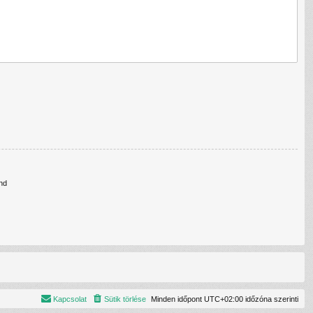
nd
Kapcsolat
Sütik törlése
Minden időpont
UTC+02:00
időzóna szerinti