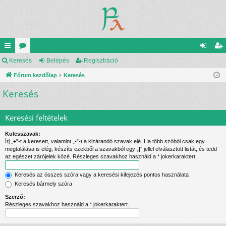
yo
Keresés
ór
Belépés
Regisztráció
el
eg
rs
Fórum kezdőlap
u
Keresés
ép
is
Keresés
lin
m
és
ztr
ke
ok
ác
Keresési feltételek
k
ió
Kulcsszavak:
Írj „
+
”-t a keresett, valamint „
-
”-t a kizárandó szavak elé. Ha több szóból csak egy
megtalálása is elég, készíts ezekből a szavakból egy „
|
” jellel elválasztott listát, és tedd
az egészet zárójelek közé. Részleges szavakhoz használd a * jokerkaraktert.
Keresés az összes szóra vagy a keresési kifejezés pontos használata
Keresés bármely szóra
Szerző:
Részleges szavakhoz használd a * jokerkaraktert.