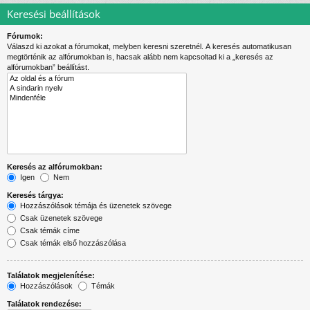
Keresési beállítások
Fórumok:
Válaszd ki azokat a fórumokat, melyben keresni szeretnél. A keresés automatikusan
megtörténik az alfórumokban is, hacsak alább nem kapcsoltad ki a „keresés az
alfórumokban” beállítást.
Keresés az alfórumokban:
Igen
Nem
Keresés tárgya:
Hozzászólások témája és üzenetek szövege
Csak üzenetek szövege
Csak témák címe
Csak témák első hozzászólása
Találatok megjelenítése:
Hozzászólások
Témák
Találatok rendezése: