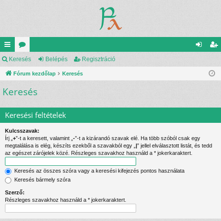
yo
Keresés
ór
Belépés
Regisztráció
el
eg
rs
Fórum kezdőlap
u
Keresés
ép
is
Keresés
lin
m
és
ztr
ke
ok
ác
Keresési feltételek
k
ió
Kulcsszavak:
Írj „
+
”-t a keresett, valamint „
-
”-t a kizárandó szavak elé. Ha több szóból csak egy
megtalálása is elég, készíts ezekből a szavakból egy „
|
” jellel elválasztott listát, és tedd
az egészet zárójelek közé. Részleges szavakhoz használd a * jokerkaraktert.
Keresés az összes szóra vagy a keresési kifejezés pontos használata
Keresés bármely szóra
Szerző:
Részleges szavakhoz használd a * jokerkaraktert.