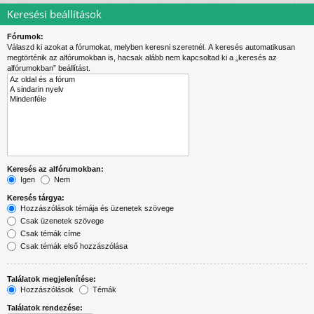
Keresési beállítások
Fórumok:
Válaszd ki azokat a fórumokat, melyben keresni szeretnél. A keresés automatikusan
megtörténik az alfórumokban is, hacsak alább nem kapcsoltad ki a „keresés az
alfórumokban” beállítást.
Keresés az alfórumokban:
Igen
Nem
Keresés tárgya:
Hozzászólások témája és üzenetek szövege
Csak üzenetek szövege
Csak témák címe
Csak témák első hozzászólása
Találatok megjelenítése:
Hozzászólások
Témák
Találatok rendezése: