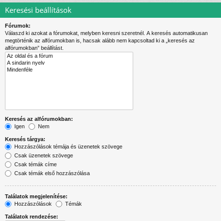
Keresési beállítások
Fórumok:
Válaszd ki azokat a fórumokat, melyben keresni szeretnél. A keresés automatikusan
megtörténik az alfórumokban is, hacsak alább nem kapcsoltad ki a „keresés az
alfórumokban” beállítást.
Keresés az alfórumokban:
Igen
Nem
Keresés tárgya:
Hozzászólások témája és üzenetek szövege
Csak üzenetek szövege
Csak témák címe
Csak témák első hozzászólása
Találatok megjelenítése:
Hozzászólások
Témák
Találatok rendezése: