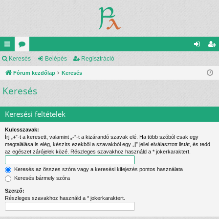
yo
Keresés
ór
Belépés
Regisztráció
el
eg
rs
Fórum kezdőlap
u
Keresés
ép
is
Keresés
lin
m
és
ztr
ke
ok
ác
Keresési feltételek
k
ió
Kulcsszavak:
Írj „
+
”-t a keresett, valamint „
-
”-t a kizárandó szavak elé. Ha több szóból csak egy
megtalálása is elég, készíts ezekből a szavakból egy „
|
” jellel elválasztott listát, és tedd
az egészet zárójelek közé. Részleges szavakhoz használd a * jokerkaraktert.
Keresés az összes szóra vagy a keresési kifejezés pontos használata
Keresés bármely szóra
Szerző:
Részleges szavakhoz használd a * jokerkaraktert.