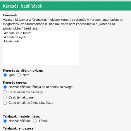
Keresési beállítások
Fórumok:
Válaszd ki azokat a fórumokat, melyben keresni szeretnél. A keresés automatikusan
megtörténik az alfórumokban is, hacsak alább nem kapcsoltad ki a „keresés az
alfórumokban” beállítást.
Keresés az alfórumokban:
Igen
Nem
Keresés tárgya:
Hozzászólások témája és üzenetek szövege
Csak üzenetek szövege
Csak témák címe
Csak témák első hozzászólása
Találatok megjelenítése:
Hozzászólások
Témák
Találatok rendezése: