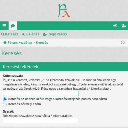
yo
Keresés
ór
Belépés
Regisztráció
el
eg
rs
Fórum kezdőlap
u
Keresés
ép
is
Keresés
lin
m
és
ztr
ke
ok
ác
Keresési feltételek
k
ió
Kulcsszavak:
Írj „
+
”-t a keresett, valamint „
-
”-t a kizárandó szavak elé. Ha több szóból csak egy
megtalálása is elég, készíts ezekből a szavakból egy „
|
” jellel elválasztott listát, és tedd
az egészet zárójelek közé. Részleges szavakhoz használd a * jokerkaraktert.
Keresés az összes szóra vagy a keresési kifejezés pontos használata
Keresés bármely szóra
Szerző:
Részleges szavakhoz használd a * jokerkaraktert.