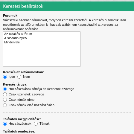
Keresési beállítások
Fórumok:
Válaszd ki azokat a fórumokat, melyben keresni szeretnél. A keresés automatikusan
megtörténik az alfórumokban is, hacsak alább nem kapcsoltad ki a „keresés az
alfórumokban” beállítást.
Keresés az alfórumokban:
Igen
Nem
Keresés tárgya:
Hozzászólások témája és üzenetek szövege
Csak üzenetek szövege
Csak témák címe
Csak témák első hozzászólása
Találatok megjelenítése:
Hozzászólások
Témák
Találatok rendezése: