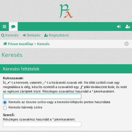
yo
Keresés
ór
Belépés
Regisztráció
el
eg
rs
Fórum kezdőlap
u
Keresés
ép
is
Keresés
lin
m
és
ztr
ke
ok
ác
Keresési feltételek
k
ió
Kulcsszavak:
Írj „
+
”-t a keresett, valamint „
-
”-t a kizárandó szavak elé. Ha több szóból csak egy
megtalálása is elég, készíts ezekből a szavakból egy „
|
” jellel elválasztott listát, és tedd
az egészet zárójelek közé. Részleges szavakhoz használd a * jokerkaraktert.
Keresés az összes szóra vagy a keresési kifejezés pontos használata
Keresés bármely szóra
Szerző:
Részleges szavakhoz használd a * jokerkaraktert.