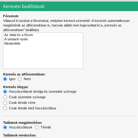
Keresési beállítások
Fórumok:
Válaszd ki azokat a fórumokat, melyben keresni szeretnél. A keresés automatikusan
megtörténik az alfórumokban is, hacsak alább nem kapcsoltad ki a „keresés az
alfórumokban” beállítást.
Keresés az alfórumokban:
Igen
Nem
Keresés tárgya:
Hozzászólások témája és üzenetek szövege
Csak üzenetek szövege
Csak témák címe
Csak témák első hozzászólása
Találatok megjelenítése:
Hozzászólások
Témák
Találatok rendezése: