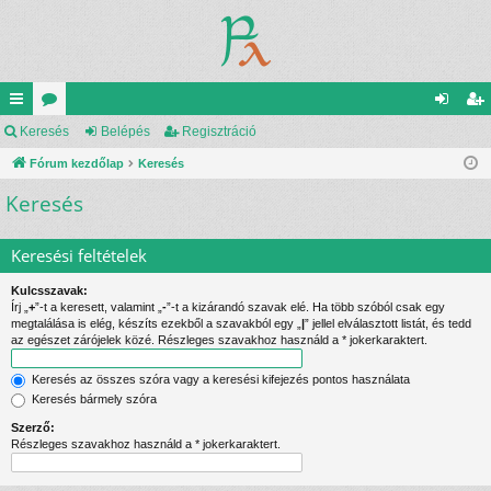
yo
Keresés
ór
Belépés
Regisztráció
el
eg
rs
Fórum kezdőlap
u
Keresés
ép
is
Keresés
lin
m
és
ztr
ke
ok
ác
Keresési feltételek
k
ió
Kulcsszavak:
Írj „
+
”-t a keresett, valamint „
-
”-t a kizárandó szavak elé. Ha több szóból csak egy
megtalálása is elég, készíts ezekből a szavakból egy „
|
” jellel elválasztott listát, és tedd
az egészet zárójelek közé. Részleges szavakhoz használd a * jokerkaraktert.
Keresés az összes szóra vagy a keresési kifejezés pontos használata
Keresés bármely szóra
Szerző:
Részleges szavakhoz használd a * jokerkaraktert.