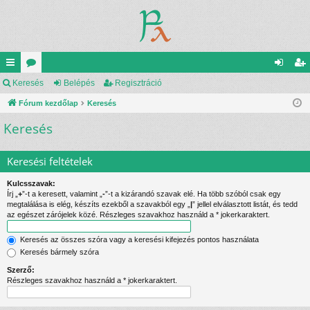
yo
Keresés
ór
Belépés
Regisztráció
el
eg
rs
Fórum kezdőlap
u
Keresés
ép
is
Keresés
lin
m
és
ztr
ke
ok
ác
Keresési feltételek
k
ió
Kulcsszavak:
Írj „
+
”-t a keresett, valamint „
-
”-t a kizárandó szavak elé. Ha több szóból csak egy
megtalálása is elég, készíts ezekből a szavakból egy „
|
” jellel elválasztott listát, és tedd
az egészet zárójelek közé. Részleges szavakhoz használd a * jokerkaraktert.
Keresés az összes szóra vagy a keresési kifejezés pontos használata
Keresés bármely szóra
Szerző:
Részleges szavakhoz használd a * jokerkaraktert.