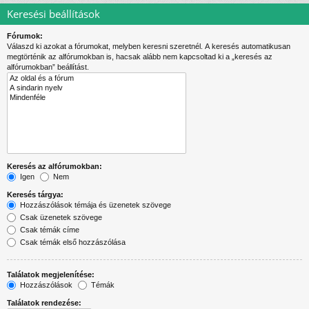
Keresési beállítások
Fórumok:
Válaszd ki azokat a fórumokat, melyben keresni szeretnél. A keresés automatikusan
megtörténik az alfórumokban is, hacsak alább nem kapcsoltad ki a „keresés az
alfórumokban” beállítást.
Keresés az alfórumokban:
Igen
Nem
Keresés tárgya:
Hozzászólások témája és üzenetek szövege
Csak üzenetek szövege
Csak témák címe
Csak témák első hozzászólása
Találatok megjelenítése:
Hozzászólások
Témák
Találatok rendezése: