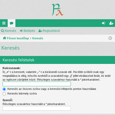
yo
Keresés
ór
Belépés
Regisztráció
el
eg
rs
Fórum kezdőlap
u
Keresés
ép
is
Keresés
lin
m
és
ztr
ke
ok
ác
Keresési feltételek
k
ió
Kulcsszavak:
Írj „
+
”-t a keresett, valamint „
-
”-t a kizárandó szavak elé. Ha több szóból csak egy
megtalálása is elég, készíts ezekből a szavakból egy „
|
” jellel elválasztott listát, és tedd
az egészet zárójelek közé. Részleges szavakhoz használd a * jokerkaraktert.
Keresés az összes szóra vagy a keresési kifejezés pontos használata
Keresés bármely szóra
Szerző:
Részleges szavakhoz használd a * jokerkaraktert.