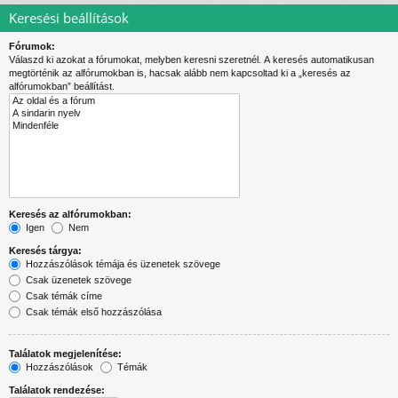
Keresési beállítások
Fórumok:
Válaszd ki azokat a fórumokat, melyben keresni szeretnél. A keresés automatikusan
megtörténik az alfórumokban is, hacsak alább nem kapcsoltad ki a „keresés az
alfórumokban” beállítást.
Keresés az alfórumokban:
Igen
Nem
Keresés tárgya:
Hozzászólások témája és üzenetek szövege
Csak üzenetek szövege
Csak témák címe
Csak témák első hozzászólása
Találatok megjelenítése:
Hozzászólások
Témák
Találatok rendezése: