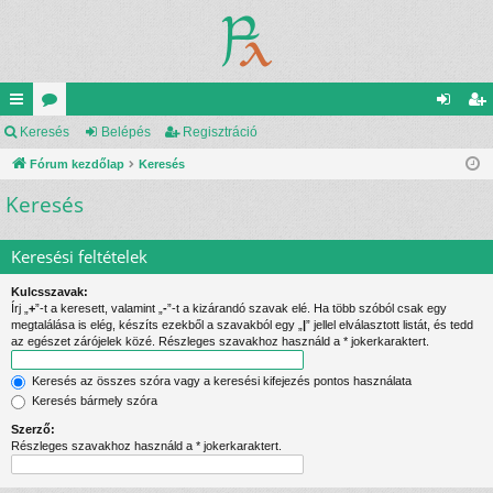
yo
Keresés
ór
Belépés
Regisztráció
el
eg
rs
Fórum kezdőlap
u
Keresés
ép
is
Keresés
lin
m
és
ztr
ke
ok
ác
Keresési feltételek
k
ió
Kulcsszavak:
Írj „
+
”-t a keresett, valamint „
-
”-t a kizárandó szavak elé. Ha több szóból csak egy
megtalálása is elég, készíts ezekből a szavakból egy „
|
” jellel elválasztott listát, és tedd
az egészet zárójelek közé. Részleges szavakhoz használd a * jokerkaraktert.
Keresés az összes szóra vagy a keresési kifejezés pontos használata
Keresés bármely szóra
Szerző:
Részleges szavakhoz használd a * jokerkaraktert.