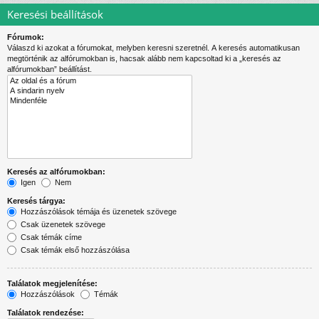
Keresési beállítások
Fórumok:
Válaszd ki azokat a fórumokat, melyben keresni szeretnél. A keresés automatikusan
megtörténik az alfórumokban is, hacsak alább nem kapcsoltad ki a „keresés az
alfórumokban” beállítást.
Keresés az alfórumokban:
Igen
Nem
Keresés tárgya:
Hozzászólások témája és üzenetek szövege
Csak üzenetek szövege
Csak témák címe
Csak témák első hozzászólása
Találatok megjelenítése:
Hozzászólások
Témák
Találatok rendezése: