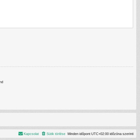
nd
Kapcsolat
Sütik törlése
Minden időpont
UTC+02:00
időzóna szerinti