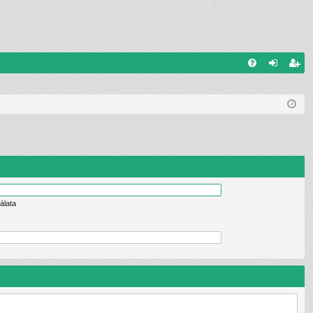
G
G
el
eg
yI
ép
is
K
és
ztr
ác
ió
álata