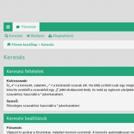
Fórumok
yo
Keresés
Belépés
Regisztráció
rs
Fórum kezdőlap
Keresés
lin
Keresés
ke
Keresési feltételek
k
Kulcsszavak:
Írj „
+
”-t a keresett, valamint „
-
”-t a kizárandó szavak elé. Ha több szóból csak egy megtalálása is elég,
készíts ezekből a szavakból egy „
|
” jellel elválasztott listát, és tedd az egészet záróje
szavakhoz használd a * jokerkaraktert.
Szerző:
Részleges szavakhoz használd a * jokerkaraktert.
Keresési beállítások
Fórumok:
Válaszd ki azokat a fórumokat, melyben keresni szeretnél. A keresés automatikusan me