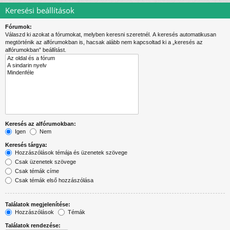
Keresési beállítások
Fórumok:
Válaszd ki azokat a fórumokat, melyben keresni szeretnél. A keresés automatikusan
megtörténik az alfórumokban is, hacsak alább nem kapcsoltad ki a „keresés az
alfórumokban” beállítást.
Keresés az alfórumokban:
Igen
Nem
Keresés tárgya:
Hozzászólások témája és üzenetek szövege
Csak üzenetek szövege
Csak témák címe
Csak témák első hozzászólása
Találatok megjelenítése:
Hozzászólások
Témák
Találatok rendezése: