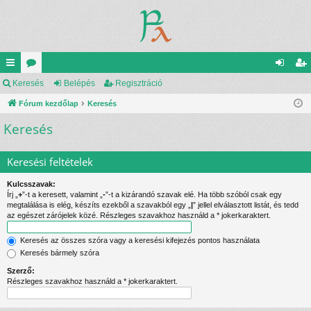
yo
Keresés
ór
Belépés
Regisztráció
el
eg
rs
Fórum kezdőlap
u
Keresés
ép
is
Keresés
lin
m
és
ztr
ke
ok
ác
Keresési feltételek
k
ió
Kulcsszavak:
Írj „
+
”-t a keresett, valamint „
-
”-t a kizárandó szavak elé. Ha több szóból csak egy
megtalálása is elég, készíts ezekből a szavakból egy „
|
” jellel elválasztott listát, és tedd
az egészet zárójelek közé. Részleges szavakhoz használd a * jokerkaraktert.
Keresés az összes szóra vagy a keresési kifejezés pontos használata
Keresés bármely szóra
Szerző:
Részleges szavakhoz használd a * jokerkaraktert.