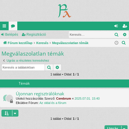
Kere
yo
Belépés
ór
Regisztráció
el
eg
K
rs
Fórum kezdőlap
u
Keresés
Megválaszolatlan témák
ép
is
e
Megválaszolatlan témák
lin
m
és
ztr
r
ke
ok
ác
Ugrás a részletes kereséshez
e
Keresés
Részletes keresés
s
k
ió
é
1 találat • Oldal:
1
/
1
s
Témák
Újonnan regisztrálóknak
Utolsó hozzászólás Szerző:
Cerebrum
«
2025.07.01. 15:40
Elküldve Fórum:
Az oldal és a fórum
1 találat • Oldal:
1
/
1
Ugrás