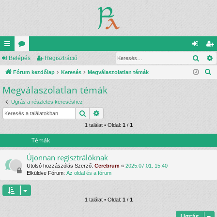
Kere
yo
Belépés
ór
Regisztráció
el
eg
K
rs
Fórum kezdőlap
u
Keresés
Megválaszolatlan témák
ép
is
e
Megválaszolatlan témák
lin
m
és
ztr
r
ke
ok
ác
Ugrás a részletes kereséshez
e
Keresés
Részletes keresés
s
k
ió
é
1 találat • Oldal:
1
/
1
s
Témák
Újonnan regisztrálóknak
Utolsó hozzászólás Szerző:
Cerebrum
«
2025.07.01. 15:40
Elküldve Fórum:
Az oldal és a fórum
1 találat • Oldal:
1
/
1
Ugrás