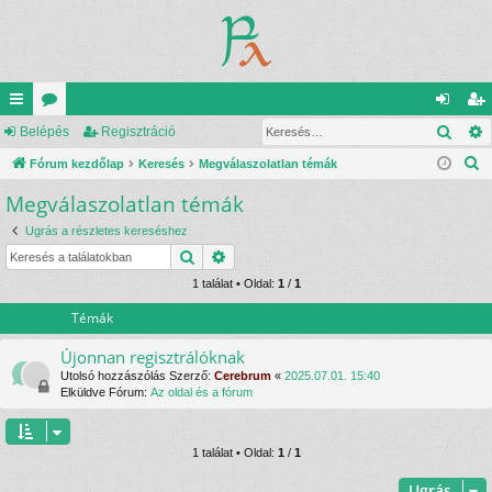
Kere
yo
Belépés
ór
Regisztráció
el
eg
K
rs
Fórum kezdőlap
u
Keresés
Megválaszolatlan témák
ép
is
e
Megválaszolatlan témák
lin
m
és
ztr
r
ke
ok
ác
Ugrás a részletes kereséshez
e
Keresés
Részletes keresés
s
k
ió
é
1 találat • Oldal:
1
/
1
s
Témák
Újonnan regisztrálóknak
Utolsó hozzászólás Szerző:
Cerebrum
«
2025.07.01. 15:40
Elküldve Fórum:
Az oldal és a fórum
1 találat • Oldal:
1
/
1
Ugrás