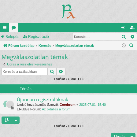
Kere
yo
Belépés
ór
Regisztráció
el
eg
K
rs
Fórum kezdőlap
u
Keresés
Megválaszolatlan témák
ép
is
e
Megválaszolatlan témák
lin
m
és
ztr
r
ke
ok
ác
Ugrás a részletes kereséshez
e
Keresés
Részletes keresés
s
k
ió
é
1 találat • Oldal:
1
/
1
s
Témák
Újonnan regisztrálóknak
Utolsó hozzászólás Szerző:
Cerebrum
«
2025.07.01. 15:40
Elküldve Fórum:
Az oldal és a fórum
1 találat • Oldal:
1
/
1
Ugrás