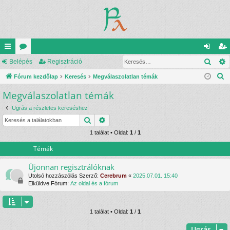
Kere
yo
Belépés
ór
Regisztráció
el
eg
K
rs
Fórum kezdőlap
u
Keresés
Megválaszolatlan témák
ép
is
e
Megválaszolatlan témák
lin
m
és
ztr
r
ke
ok
ác
Ugrás a részletes kereséshez
e
Keresés
Részletes keresés
s
k
ió
é
1 találat • Oldal:
1
/
1
s
Témák
Újonnan regisztrálóknak
Utolsó hozzászólás Szerző:
Cerebrum
«
2025.07.01. 15:40
Elküldve Fórum:
Az oldal és a fórum
1 találat • Oldal:
1
/
1
Ugrás