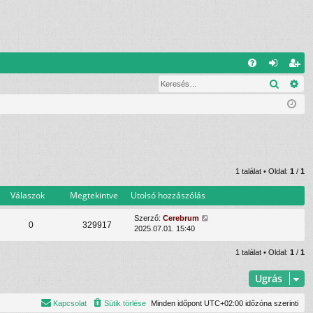
G
Keresé
Ré
G
el
eg
yI
ép
is
K
és
ztr
ác
ió
1 találat • Oldal:
1
/
1
Válaszok
Megtekintve
Utolsó hozzászólás
Szerző:
Cerebrum
0
329917
2025.07.01. 15:40
1 találat • Oldal:
1
/
1
Ugrás
Kapcsolat
Sütik törlése
Minden időpont
UTC+02:00
időzóna szerinti