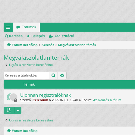
Fórumok
yo
Keresés
Belépés
Regisztráció
rs
Fórum kezdőlap
Keresés
Megválaszolatlan témák
lin
Megválaszolatlan témák
ke
Ugrás a részletes kereséshez
k
Keresés
Részletes keresés
Témák
Újonnan regisztrálóknak
Szerző:
Cerebrum
»
2025.07.01. 15:40
» Fórum:
Az oldal és a fórum
Ugrás a részletes kereséshez
Fórum kezdőlap