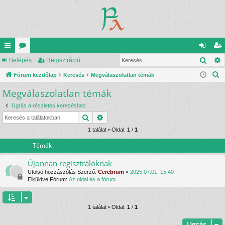
Kere
yo
Belépés
ór
Regisztráció
el
eg
K
rs
Fórum kezdőlap
u
Keresés
Megválaszolatlan témák
ép
is
e
Megválaszolatlan témák
lin
m
és
ztr
r
ke
ok
ác
Ugrás a részletes kereséshez
e
Keresés
Részletes keresés
s
k
ió
é
1 találat • Oldal:
1
/
1
s
Témák
Újonnan regisztrálóknak
Utolsó hozzászólás Szerző:
Cerebrum
«
2025.07.01. 15:40
Elküldve Fórum:
Az oldal és a fórum
1 találat • Oldal:
1
/
1
Ugrás