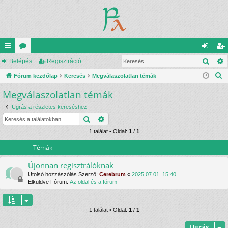
Kere
yo
Belépés
ór
Regisztráció
el
eg
K
rs
Fórum kezdőlap
u
Keresés
Megválaszolatlan témák
ép
is
e
Megválaszolatlan témák
lin
m
és
ztr
r
ke
ok
ác
Ugrás a részletes kereséshez
e
Keresés
Részletes keresés
s
k
ió
é
1 találat • Oldal:
1
/
1
s
Témák
Újonnan regisztrálóknak
Utolsó hozzászólás Szerző:
Cerebrum
«
2025.07.01. 15:40
Elküldve Fórum:
Az oldal és a fórum
1 találat • Oldal:
1
/
1
Ugrás