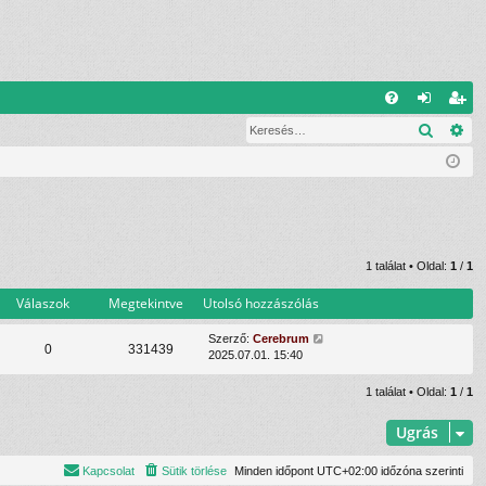
G
Keresé
Ré
G
el
eg
yI
ép
is
K
és
ztr
ác
ió
1 találat • Oldal:
1
/
1
Válaszok
Megtekintve
Utolsó hozzászólás
Szerző:
Cerebrum
0
331439
2025.07.01. 15:40
1 találat • Oldal:
1
/
1
Ugrás
Kapcsolat
Sütik törlése
Minden időpont
UTC+02:00
időzóna szerinti