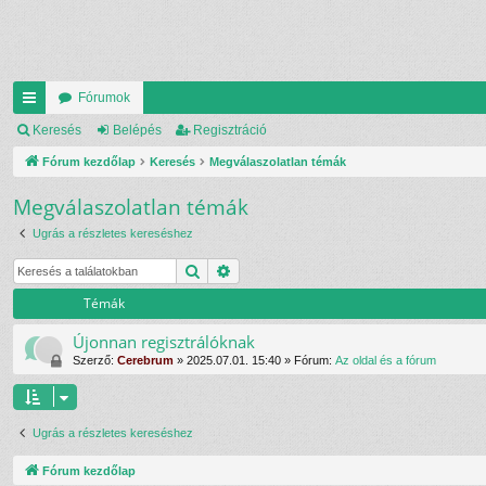
Fórumok
yo
Keresés
Belépés
Regisztráció
rs
Fórum kezdőlap
Keresés
Megválaszolatlan témák
lin
Megválaszolatlan témák
ke
Ugrás a részletes kereséshez
k
Keresés
Részletes keresés
Témák
Újonnan regisztrálóknak
Szerző:
Cerebrum
»
2025.07.01. 15:40
» Fórum:
Az oldal és a fórum
Ugrás a részletes kereséshez
Fórum kezdőlap