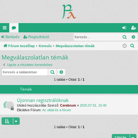
Kere
yo
Belépés
ór
Regisztráció
el
eg
K
rs
Fórum kezdőlap
u
Keresés
Megválaszolatlan témák
ép
is
e
Megválaszolatlan témák
lin
m
és
ztr
r
ke
ok
ác
Ugrás a részletes kereséshez
e
Keresés
Részletes keresés
s
k
ió
é
1 találat • Oldal:
1
/
1
s
Témák
Újonnan regisztrálóknak
Utolsó hozzászólás Szerző:
Cerebrum
«
2025.07.01. 15:40
Elküldve Fórum:
Az oldal és a fórum
1 találat • Oldal:
1
/
1
Ugrás