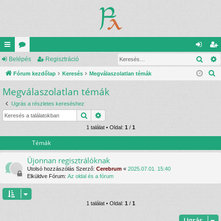
Kere
yo
Belépés
ór
Regisztráció
el
eg
K
rs
Fórum kezdőlap
u
Keresés
Megválaszolatlan témák
ép
is
e
Megválaszolatlan témák
lin
m
és
ztr
r
ke
ok
ác
Ugrás a részletes kereséshez
e
Keresés
Részletes keresés
s
k
ió
é
1 találat • Oldal:
1
/
1
s
Témák
Újonnan regisztrálóknak
Utolsó hozzászólás Szerző:
Cerebrum
«
2025.07.01. 15:40
Elküldve Fórum:
Az oldal és a fórum
1 találat • Oldal:
1
/
1
Ugrás