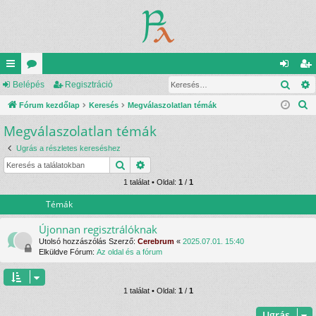
Kere
yo
Belépés
ór
Regisztráció
el
eg
K
rs
Fórum kezdőlap
u
Keresés
Megválaszolatlan témák
ép
is
e
Megválaszolatlan témák
lin
m
és
ztr
r
ke
ok
ác
Ugrás a részletes kereséshez
e
Keresés
Részletes keresés
s
k
ió
é
1 találat • Oldal:
1
/
1
s
Témák
Újonnan regisztrálóknak
Utolsó hozzászólás Szerző:
Cerebrum
«
2025.07.01. 15:40
Elküldve Fórum:
Az oldal és a fórum
1 találat • Oldal:
1
/
1
Ugrás