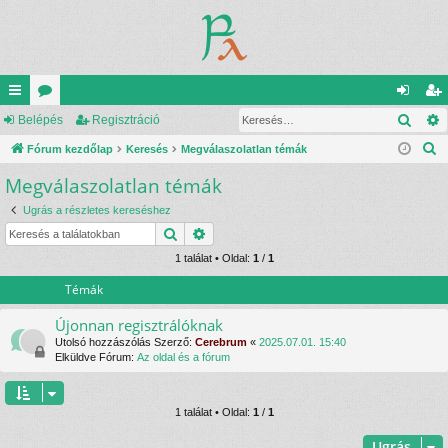
Kere
yo
Belépés
ór
Regisztráció
el
eg
K
rs
Fórum kezdőlap
u
Keresés
Megválaszolatlan témák
ép
is
e
Megválaszolatlan témák
lin
m
és
ztr
r
ke
ok
ác
Ugrás a részletes kereséshez
e
Keresés
Részletes keresés
s
k
ió
é
1 találat • Oldal:
1
/
1
s
Témák
Újonnan regisztrálóknak
Utolsó hozzászólás Szerző:
Cerebrum
«
2025.07.01. 15:40
Elküldve Fórum:
Az oldal és a fórum
1 találat • Oldal:
1
/
1
Ugrás