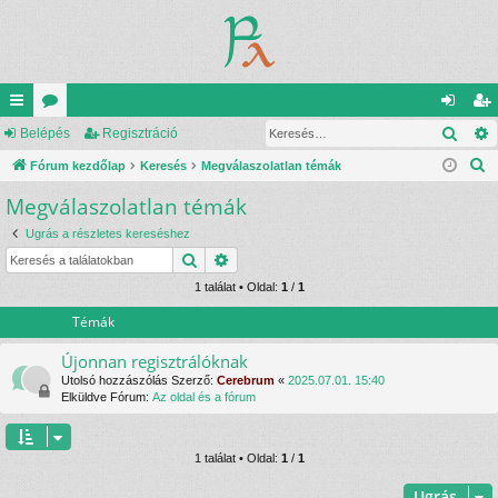
Kere
yo
Belépés
ór
Regisztráció
el
eg
K
rs
Fórum kezdőlap
u
Keresés
Megválaszolatlan témák
ép
is
e
Megválaszolatlan témák
lin
m
és
ztr
r
ke
ok
ác
Ugrás a részletes kereséshez
e
Keresés
Részletes keresés
s
k
ió
é
1 találat • Oldal:
1
/
1
s
Témák
Újonnan regisztrálóknak
Utolsó hozzászólás Szerző:
Cerebrum
«
2025.07.01. 15:40
Elküldve Fórum:
Az oldal és a fórum
1 találat • Oldal:
1
/
1
Ugrás