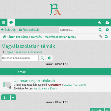
Kere
yo
Belépés
ór
Regisztráció
el
eg
K
rs
Fórum kezdőlap
u
Keresés
Megválaszolatlan témák
ép
is
e
Megválaszolatlan témák
lin
m
és
ztr
r
ke
ok
ác
Ugrás a részletes kereséshez
e
Keresés
Részletes keresés
s
k
ió
é
1 találat • Oldal:
1
/
1
s
Témák
Újonnan regisztrálóknak
Utolsó hozzászólás Szerző:
Cerebrum
«
2025.07.01. 15:40
Elküldve Fórum:
Az oldal és a fórum
1 találat • Oldal:
1
/
1
Ugrás