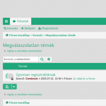
Fórumok
yo
Keresés
Belépés
Regisztráció
rs
Fórum kezdőlap
Keresés
Megválaszolatlan témák
lin
Megválaszolatlan témák
ke
Ugrás a részletes kereséshez
k
Keresés
Részletes keresés
Témák
Újonnan regisztrálóknak
Szerző:
Cerebrum
»
2025.07.01. 15:40
» Fórum:
Az oldal és a fórum
Ugrás a részletes kereséshez
Fórum kezdőlap