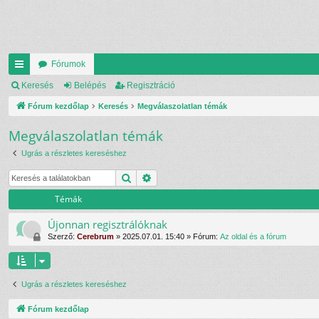
Fórumok
yo
Keresés
Belépés
Regisztráció
rs
Fórum kezdőlap
Keresés
Megválaszolatlan témák
lin
Megválaszolatlan témák
ke
Ugrás a részletes kereséshez
k
Keresés
Részletes keresés
Témák
Újonnan regisztrálóknak
Szerző:
Cerebrum
»
2025.07.01. 15:40
» Fórum:
Az oldal és a fórum
Ugrás a részletes kereséshez
Fórum kezdőlap