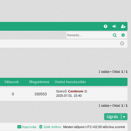
G
Keresé
Ré
G
el
eg
yI
ép
is
K
és
ztr
ác
ió
1 találat • Oldal:
1
/
1
Válaszok
Megtekintve
Utolsó hozzászólás
Szerző:
Cerebrum
0
330553
2025.07.01. 15:40
1 találat • Oldal:
1
/
1
Ugrás
Kapcsolat
Sütik törlése
Minden időpont
UTC+02:00
időzóna szerinti