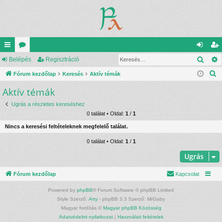
Kere
yo
Belépés
ór
Regisztráció
el
eg
K
rs
Fórum kezdőlap
u
Keresés
Aktív témák
ép
is
e
Aktív témák
lin
m
és
ztr
r
ke
ok
ác
Ugrás a részletes kereséshez
e
0 találat • Oldal:
1
/
1
s
k
ió
Nincs a keresési feltételeknek megfelelő találat.
é
s
0 találat • Oldal:
1
/
1
Ugrás
Fórum kezdőlap
Kapcsolat
Powered by
phpBB
® Forum Software © phpBB Limited
Style Szerző:
Arty
- phpBB 3.3 Szerző: MrGaby
Magyar fordítás ©
Magyar phpBB Közösség
Adatvédelmi nyilatkozat
|
Használati feltételek