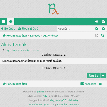
Kere
yo
Belépés
ór
Regisztráció
el
eg
K
rs
Fórum kezdőlap
u
Keresés
Aktív témák
ép
is
e
Aktív témák
lin
m
és
ztr
r
ke
ok
ác
Ugrás a részletes kereséshez
e
0 találat • Oldal:
1
/
1
s
k
ió
Nincs a keresési feltételeknek megfelelő találat.
é
s
0 találat • Oldal:
1
/
1
Ugrás
Fórum kezdőlap
Kapcsolat
Powered by
phpBB
® Forum Software © phpBB Limited
Style Szerző:
Arty
- phpBB 3.3 Szerző: MrGaby
Magyar fordítás ©
Magyar phpBB Közösség
Adatvédelmi nyilatkozat
|
Használati feltételek