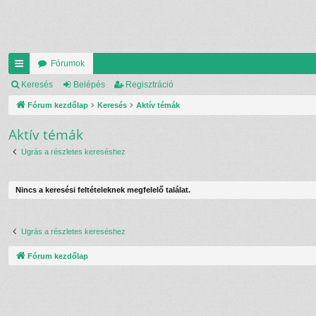
Fórumok
yo
Keresés
Belépés
Regisztráció
rs
Fórum kezdőlap
Keresés
Aktív témák
lin
Aktív témák
ke
Ugrás a részletes kereséshez
k
Nincs a keresési feltételeknek megfelelő találat.
Ugrás a részletes kereséshez
Fórum kezdőlap