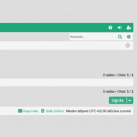
G
Keresé
Ré
G
el
eg
yI
ép
is
K
és
ztr
ác
ió
0 találat • Oldal:
1
/
1
0 találat • Oldal:
1
/
1
Ugrás
Kapcsolat
Sütik törlése
Minden időpont
UTC+02:00
időzóna szerinti