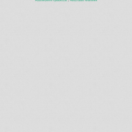
Adatvédelmi nyilatkozat
|
Használati feltételek