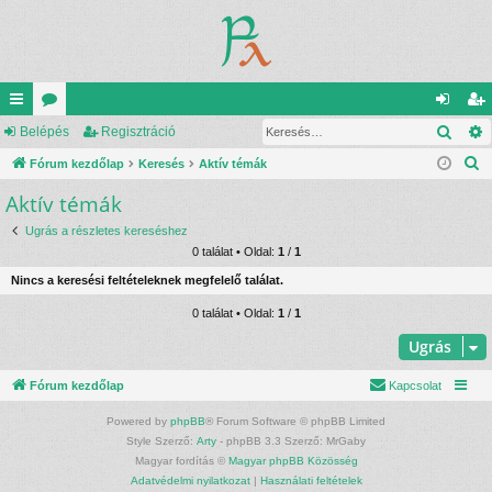
Kere
yo
Belépés
ór
Regisztráció
el
eg
K
rs
Fórum kezdőlap
u
Keresés
Aktív témák
ép
is
e
Aktív témák
lin
m
és
ztr
r
ke
ok
ác
Ugrás a részletes kereséshez
e
0 találat • Oldal:
1
/
1
s
k
ió
Nincs a keresési feltételeknek megfelelő találat.
é
s
0 találat • Oldal:
1
/
1
Ugrás
Fórum kezdőlap
Kapcsolat
Powered by
phpBB
® Forum Software © phpBB Limited
Style Szerző:
Arty
- phpBB 3.3 Szerző: MrGaby
Magyar fordítás ©
Magyar phpBB Közösség
Adatvédelmi nyilatkozat
|
Használati feltételek