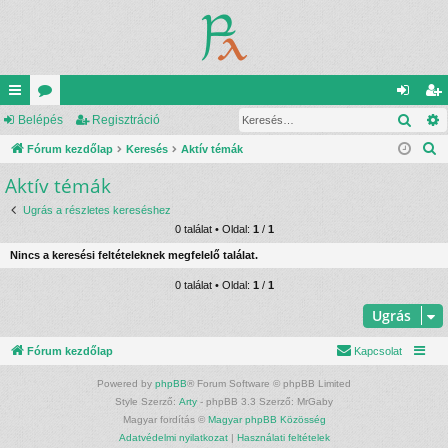
Kere
yo
Belépés
ór
Regisztráció
el
eg
K
rs
Fórum kezdőlap
u
Keresés
Aktív témák
ép
is
e
Aktív témák
lin
m
és
ztr
r
ke
ok
ác
Ugrás a részletes kereséshez
e
0 találat • Oldal:
1
/
1
s
k
ió
Nincs a keresési feltételeknek megfelelő találat.
é
s
0 találat • Oldal:
1
/
1
Ugrás
Fórum kezdőlap
Kapcsolat
Powered by
phpBB
® Forum Software © phpBB Limited
Style Szerző:
Arty
- phpBB 3.3 Szerző: MrGaby
Magyar fordítás ©
Magyar phpBB Közösség
Adatvédelmi nyilatkozat
|
Használati feltételek