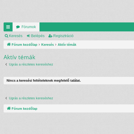
Fórumok
yo
Keresés
Belépés
Regisztráció
rs
Fórum kezdőlap
Keresés
Aktív témák
lin
Aktív témák
ke
Ugrás a részletes kereséshez
k
Nincs a keresési feltételeknek megfelelő találat.
Ugrás a részletes kereséshez
Fórum kezdőlap