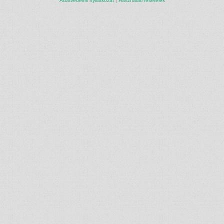
Adatvédelmi nyilatkozat
|
Használati feltételek