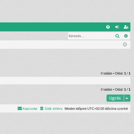
G
Keresé
Ré
G
el
eg
yI
ép
is
K
és
ztr
ác
ió
0 találat • Oldal:
1
/
1
0 találat • Oldal:
1
/
1
Ugrás
Kapcsolat
Sütik törlése
Minden időpont
UTC+02:00
időzóna szerinti