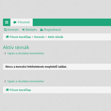
Fórumok
yo
Keresés
Belépés
Regisztráció
rs
Fórum kezdőlap
Keresés
Aktív témák
lin
Aktív témák
ke
Ugrás a részletes kereséshez
k
Nincs a keresési feltételeknek megfelelő találat.
Ugrás a részletes kereséshez
Fórum kezdőlap