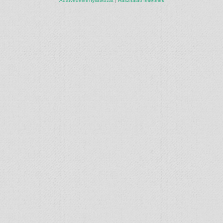
Adatvédelmi nyilatkozat
|
Használati feltételek