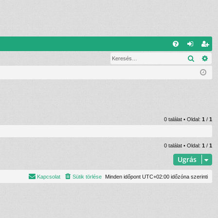
G
Keresé
Ré
G
el
eg
yI
ép
is
K
és
ztr
ác
ió
0 találat • Oldal:
1
/
1
0 találat • Oldal:
1
/
1
Ugrás
Kapcsolat
Sütik törlése
Minden időpont
UTC+02:00
időzóna szerinti