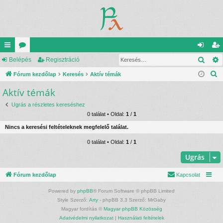
Kere
yo
Belépés
ór
Regisztráció
el
eg
K
rs
Fórum kezdőlap
u
Keresés
Aktív témák
ép
is
e
Aktív témák
lin
m
és
ztr
r
ke
ok
ác
Ugrás a részletes kereséshez
e
0 találat • Oldal:
1
/
1
s
k
ió
Nincs a keresési feltételeknek megfelelő találat.
é
s
0 találat • Oldal:
1
/
1
Ugrás
Fórum kezdőlap
Kapcsolat
Powered by
phpBB
® Forum Software © phpBB Limited
Style Szerző:
Arty
- phpBB 3.3 Szerző: MrGaby
Magyar fordítás ©
Magyar phpBB Közösség
Adatvédelmi nyilatkozat
|
Használati feltételek