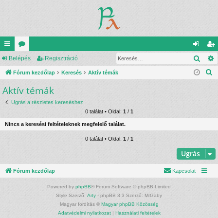
Kere
yo
Belépés
ór
Regisztráció
el
eg
K
rs
Fórum kezdőlap
u
Keresés
Aktív témák
ép
is
e
Aktív témák
lin
m
és
ztr
r
ke
ok
ác
Ugrás a részletes kereséshez
e
0 találat • Oldal:
1
/
1
s
k
ió
Nincs a keresési feltételeknek megfelelő találat.
é
s
0 találat • Oldal:
1
/
1
Ugrás
Fórum kezdőlap
Kapcsolat
Powered by
phpBB
® Forum Software © phpBB Limited
Style Szerző:
Arty
- phpBB 3.3 Szerző: MrGaby
Magyar fordítás ©
Magyar phpBB Közösség
Adatvédelmi nyilatkozat
|
Használati feltételek