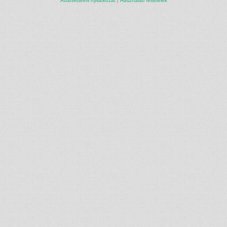
Adatvédelmi nyilatkozat
|
Használati feltételek