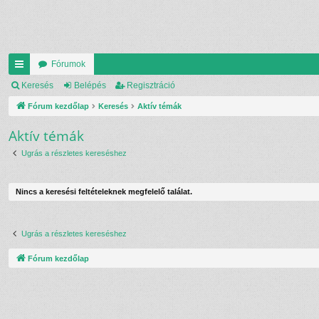
Fórumok
yo
Keresés
Belépés
Regisztráció
rs
Fórum kezdőlap
Keresés
Aktív témák
lin
Aktív témák
ke
Ugrás a részletes kereséshez
k
Nincs a keresési feltételeknek megfelelő találat.
Ugrás a részletes kereséshez
Fórum kezdőlap