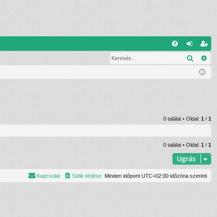
G
Keresé
Ré
G
el
eg
yI
ép
is
K
és
ztr
ác
ió
0 találat • Oldal:
1
/
1
0 találat • Oldal:
1
/
1
Ugrás
Kapcsolat
Sütik törlése
Minden időpont
UTC+02:00
időzóna szerinti