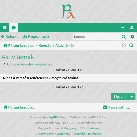
Kere
yo
Belépés
ór
Regisztráció
el
eg
K
rs
Fórum kezdőlap
u
Keresés
Aktív témák
ép
is
e
Aktív témák
lin
m
és
ztr
r
ke
ok
ác
Ugrás a részletes kereséshez
e
0 találat • Oldal:
1
/
1
s
k
ió
Nincs a keresési feltételeknek megfelelő találat.
é
s
0 találat • Oldal:
1
/
1
Ugrás
Fórum kezdőlap
Kapcsolat
Powered by
phpBB
® Forum Software © phpBB Limited
Style Szerző:
Arty
- phpBB 3.3 Szerző: MrGaby
Magyar fordítás ©
Magyar phpBB Közösség
Adatvédelmi nyilatkozat
|
Használati feltételek