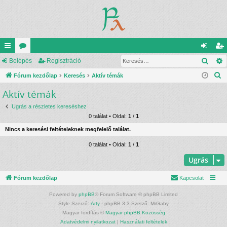
Kere
yo
Belépés
ór
Regisztráció
el
eg
K
rs
Fórum kezdőlap
u
Keresés
Aktív témák
ép
is
e
Aktív témák
lin
m
és
ztr
r
ke
ok
ác
Ugrás a részletes kereséshez
e
0 találat • Oldal:
1
/
1
s
k
ió
Nincs a keresési feltételeknek megfelelő találat.
é
s
0 találat • Oldal:
1
/
1
Ugrás
Fórum kezdőlap
Kapcsolat
Powered by
phpBB
® Forum Software © phpBB Limited
Style Szerző:
Arty
- phpBB 3.3 Szerző: MrGaby
Magyar fordítás ©
Magyar phpBB Közösség
Adatvédelmi nyilatkozat
|
Használati feltételek