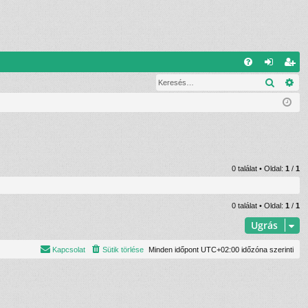
G
Keresé
Ré
G
el
eg
yI
ép
is
K
és
ztr
ác
ió
0 találat • Oldal:
1
/
1
0 találat • Oldal:
1
/
1
Ugrás
Kapcsolat
Sütik törlése
Minden időpont
UTC+02:00
időzóna szerinti