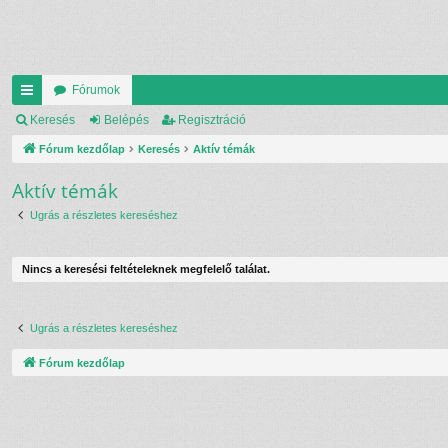
Fórumok
yo
Keresés
Belépés
Regisztráció
rs
Fórum kezdőlap
Keresés
Aktív témák
lin
Aktív témák
ke
Ugrás a részletes kereséshez
k
Nincs a keresési feltételeknek megfelelő találat.
Ugrás a részletes kereséshez
Fórum kezdőlap