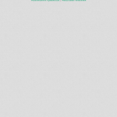
Adatvédelmi nyilatkozat
|
Használati feltételek