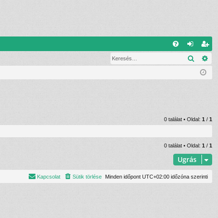
G
Keresé
Ré
G
el
eg
yI
ép
is
K
és
ztr
ác
ió
0 találat • Oldal:
1
/
1
0 találat • Oldal:
1
/
1
Ugrás
Kapcsolat
Sütik törlése
Minden időpont
UTC+02:00
időzóna szerinti