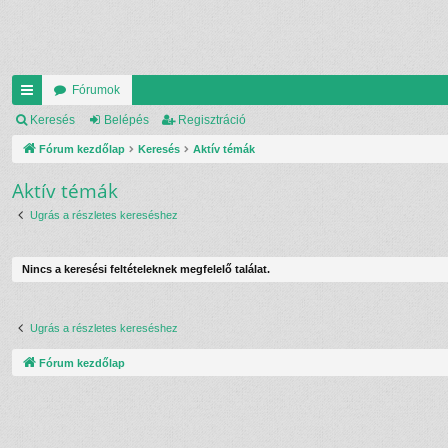
Fórumok
yo
Keresés
Belépés
Regisztráció
rs
Fórum kezdőlap
Keresés
Aktív témák
lin
Aktív témák
ke
Ugrás a részletes kereséshez
k
Nincs a keresési feltételeknek megfelelő találat.
Ugrás a részletes kereséshez
Fórum kezdőlap