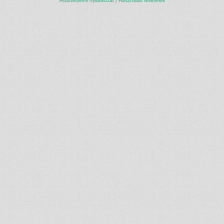
Adatvédelmi nyilatkozat
|
Használati feltételek