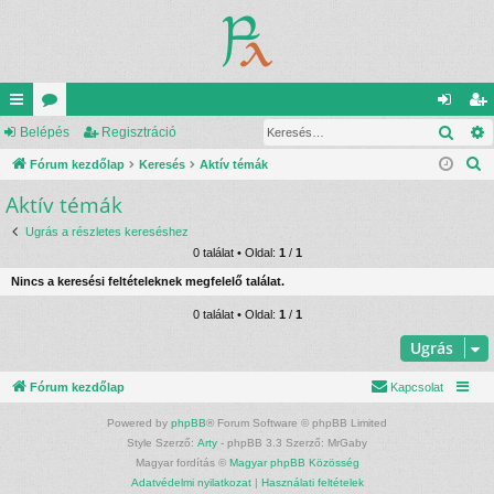
Kere
yo
Belépés
ór
Regisztráció
el
eg
K
rs
Fórum kezdőlap
u
Keresés
Aktív témák
ép
is
e
Aktív témák
lin
m
és
ztr
r
ke
ok
ác
Ugrás a részletes kereséshez
e
0 találat • Oldal:
1
/
1
s
k
ió
Nincs a keresési feltételeknek megfelelő találat.
é
s
0 találat • Oldal:
1
/
1
Ugrás
Fórum kezdőlap
Kapcsolat
Powered by
phpBB
® Forum Software © phpBB Limited
Style Szerző:
Arty
- phpBB 3.3 Szerző: MrGaby
Magyar fordítás ©
Magyar phpBB Közösség
Adatvédelmi nyilatkozat
|
Használati feltételek