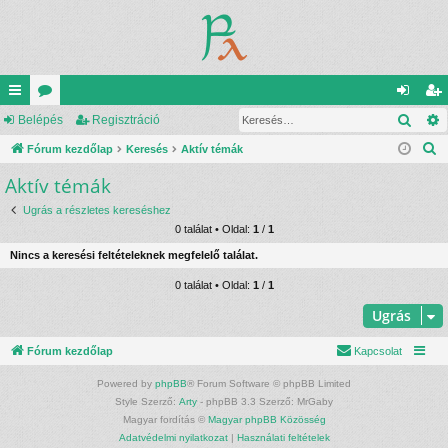
Kere
yo
Belépés
ór
Regisztráció
el
eg
K
rs
Fórum kezdőlap
u
Keresés
Aktív témák
ép
is
e
Aktív témák
lin
m
és
ztr
r
ke
ok
ác
Ugrás a részletes kereséshez
e
0 találat • Oldal:
1
/
1
s
k
ió
Nincs a keresési feltételeknek megfelelő találat.
é
s
0 találat • Oldal:
1
/
1
Ugrás
Fórum kezdőlap
Kapcsolat
Powered by
phpBB
® Forum Software © phpBB Limited
Style Szerző:
Arty
- phpBB 3.3 Szerző: MrGaby
Magyar fordítás ©
Magyar phpBB Közösség
Adatvédelmi nyilatkozat
|
Használati feltételek